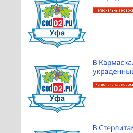
Региональные новос
В Кармаска
украденный
Региональные новос
В Стерлита