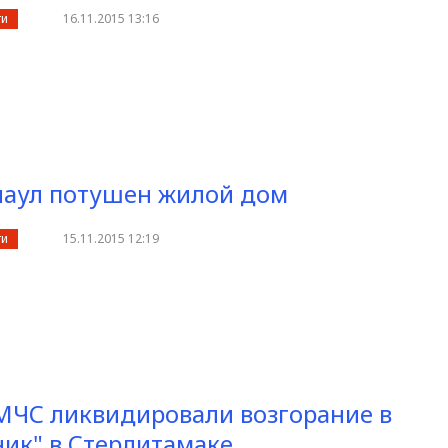
ти
16.11.2015 13:16
наул потушен жилой дом
ти
15.11.2015 12:19
МЧС ликвидировали возгорание в
ик" в Стерлитамаке