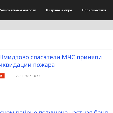
Региональные новости
В стране и мире
Происшествия
Шмидтово спасатели МЧС приняли
ликвидации пожара
ти
22.11.2015 18:57
ком районе потушена частная баня