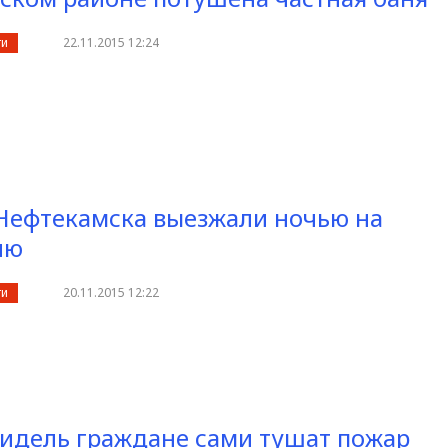
ти
22.11.2015 12:24
Нефтекамска выезжали ночью на
ню
ти
20.11.2015 12:22
гидель граждане сами тушат пожар