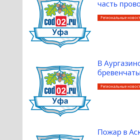
часть пров
Региональные новос
В Аургазин
бревенчат
Региональные новос
Пожар в Ас