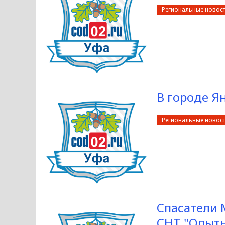
Региональные новос
В городе Я
Региональные новос
Спасатели 
СНТ "Опытн