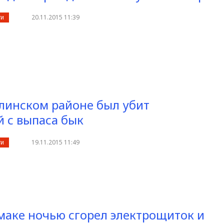
ти
20.11.2015 11:39
линском районе был убит
 с выпаса бык
ти
19.11.2015 11:49
маке ночью сгорел электрощиток и