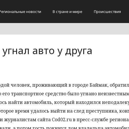
Региональные новости
В стране и мире
Происшествия
угнал авто у друга
дой человек, проживающий в городе Баймак, обратил
 его транспортное средство было угнано неизвестны
ось найти автомобиль, который находился неподалеку
оторое время удалось выйти на след преступника, ко
и журналистам сайта Cod02.ru в пресс-службе регион
вали, а потом гость покинул дом владельца автомобил