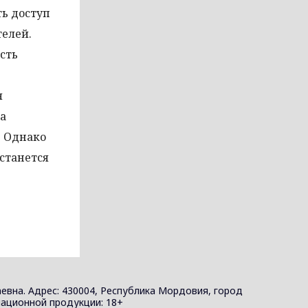
ть доступ
телей.
сть
я
ва
. Однако
останется
евна. Адрес: 430004, Республика Мордовия, город
ормационной продукции: 18+