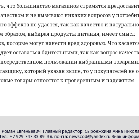
ь, что большинство магазинов стремятся предостави
качеством и не вызывают никаких вопросов у потреби
го эффекта не удается, так как качество и натурально
м образом, выбирая продукты питания, имеет смысл
в, которые могут нанести вред здоровью. Что касаетс
ледует оставаться бдительными, так как вопрос качест
непосредственном пользовании выбранными товарами
тавщику, который указан выше, то у покупателей не 
товые товары относятся к проверенным и надежным
 Роман Евгеньевич. Главный редактор: Сыроежкина Анна Никола
 Тел.: +7 929 747 33 89. Эл. почта: newscod@yandex.ru Знак инф