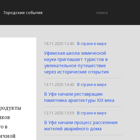
Городские события
18.11.2025 12:40
В стране и мире
Уфимская школа химической
науки приглашает туристов в
увлекательное путешествие
через исторические открытия
13.11.2025 14:40
В стране и мире
В Уфе начали реставрацию
памятника архитектуры XIX века
продукты
12.11.2025 13:59
В стране и мире
иков
В Уфе начали процесс расселения
о в
жителей аварийного дома
ничной