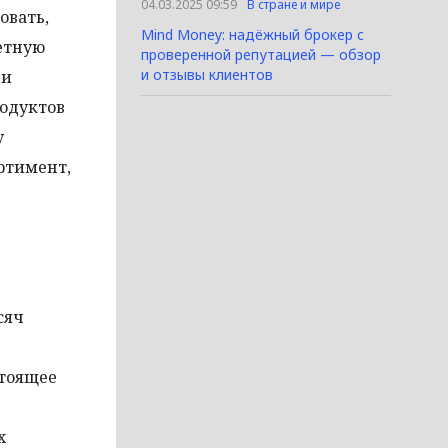
04.03.2025 09:59
В стране и мире
овать,
Mind Money: надёжный брокер с
етную
проверенной репутацией — обзор
и отзывы клиентов
 и
родуктов
у
ртимент,
сяч
стоящее
х