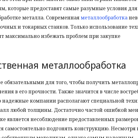
, которые предоставят самые разумные условия для
бработке металла. Современная
металлообработка
нев
очных и токарных станков. Только использование те
т максимально избежать проблем при закупке
ственная металлообработка
е обязательными для того, чтобы получить металлоп
нения в его прочности. Также значится в числе востр
ько надежные компании располагают специальной техн
талл любой толщины. Достаточно частой ошибкой ме
е является несоблюдение предоставленных размеров,
 самостоятельно подгонять конструкцию. Несмотря н
по собственным методикам, однако самым надежным