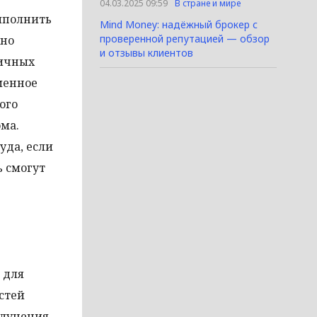
04.03.2025 09:59
В стране и мире
выполнить
Mind Money: надёжный брокер с
проверенной репутацией — обзор
жно
и отзывы клиентов
личных
менное
ого
ма.
уда, если
ь смогут
 для
стей
олучения