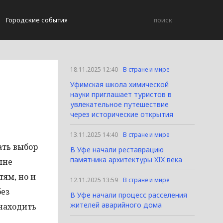
Городские события
18.11.2025 12:40
В стране и мире
Уфимская школа химической
науки приглашает туристов в
увлекательное путешествие
через исторические открытия
13.11.2025 14:40
В стране и мире
ать выбор
В Уфе начали реставрацию
памятника архитектуры XIX века
лне
тям, но и
12.11.2025 13:59
В стране и мире
без
В Уфе начали процесс расселения
жителей аварийного дома
находить