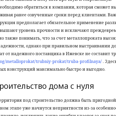
необходимо обратиться к компании, которая сможет 
рживая ранее озвученные сроки перед клиентами. Ва
трукция предполагает обязательное применение раз
овышают уровень прочности и исключают преждевре
мо также понимать, что за счет металлопроката высок
надежности, однако при правильном выстраивании до
 от надежного поставщика в Ижевске не составит тр
log/metalloprokat/trubniy-prokat/truba-profilnaya/
. Здес
ых конструкций максимально быстро и выгодно.
роительство дома с нуля
ерритория под строительство должна быть пригодной
нном этапе уже начнутся неприятности из-за особенно
правило, исключить такие ошибки удается за счет п