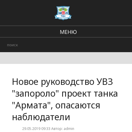
МЕНЮ
Региональные новости
В стране и мире
Происшествия
Новое руководство УВЗ
Городские события
"запороло" проект танка
"Армата", опасаются
наблюдатели
29.05.2019 09:33 Автор: admin