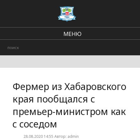
МЕНЮ
Региональные новости
В стране и мире
Происшествия
Фермер из Хабаровского
Городские события
края пообщался с
премьер-министром как
с соседом
28.08.2020 14:55 Автор: admin