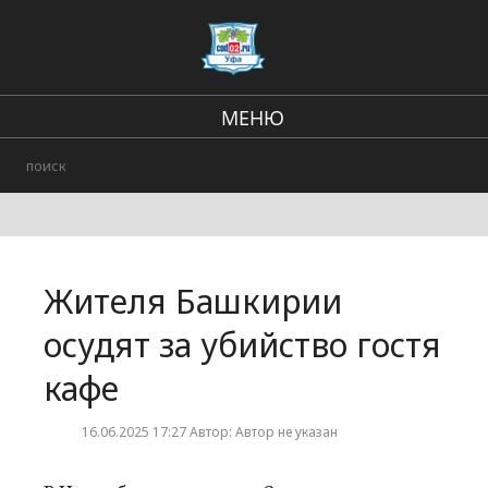
МЕНЮ
Региональные новости
В стране и мире
Происшествия
Жителя Башкирии
Городские события
осудят за убийство гостя
кафе
16.06.2025 17:27 Автор: Автор не указан