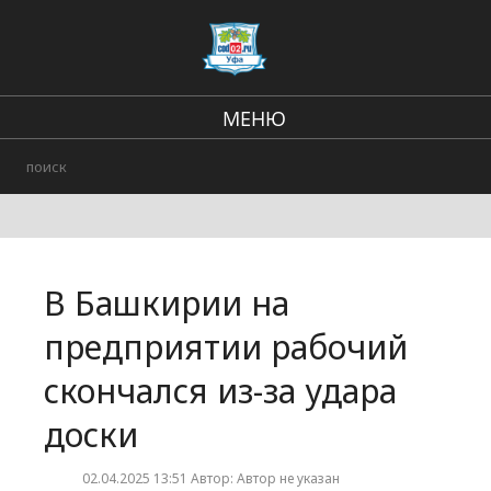
МЕНЮ
Региональные новости
В стране и мире
Происшествия
В Башкирии на
Городские события
предприятии рабочий
скончался из-за удара
доски
02.04.2025 13:51 Автор: Автор не указан