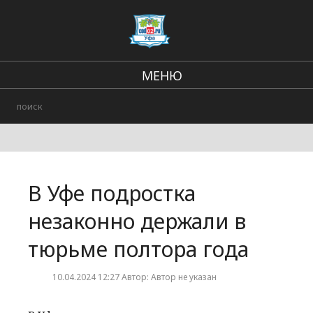
МЕНЮ
Региональные новости
В стране и мире
Происшествия
В Уфе подростка
Городские события
незаконно держали в
тюрьме полтора года
10.04.2024 12:27 Автор: Автор не указан