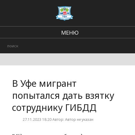
МЕНЮ
Региональные новости
В стране и мире
Происшествия
В Уфе мигрант
Городские события
попытался дать взятку
сотруднику ГИБДД
27.11.2023 18:20 Автор: Автор не указан